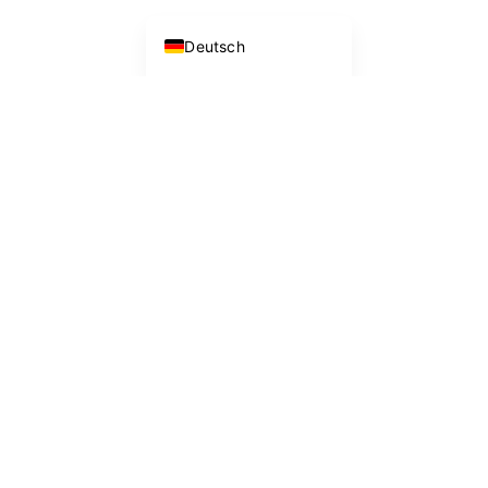
English
Deutsch
27 Nor
27 N 6t
San Jos
© 2026 Westhome 
Offenlegungen & Liz