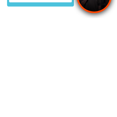
ZUM LEASING-TEAM:
2326
ZEITEN DES VERMIETUNGSBÜROS:
(Montag-Freitag)
 (Samstag)
 (Sonntag)
chutzbestimmungen
Bedingungen und Konditionen