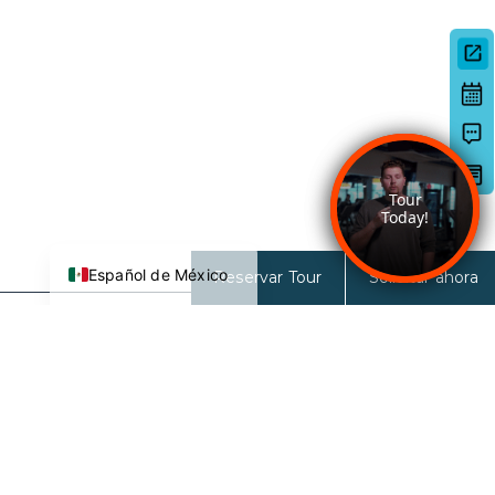
Deutsch
日本語
한국어
简体中文
English
Español de México
Reservar Tour
Solicitar ahora
27 Norte
27 N 6th ST
San José, CA 95112-3691
CONTACTO CON EL EQUIPO DE
ARRENDAMIENTO:
833-681-2326