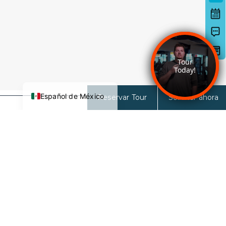
Deutsch
日本語
한국어
简体中文
English
Español de México
Reservar Tour
Solicitar ahora
27 Norte
27 N 6th ST
San José, CA 95112-3691
CONTACTO CON EL EQUIPO DE
ARRENDAMIENTO:
833-681-2326
HORARIO DE LA OFICINA DE