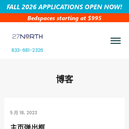
FALL 2026 APPLICATIONS OPEN NOW!
Bedspaces starting at $995
833-681-2326
博客
5 月 18, 2023
主页弹出框