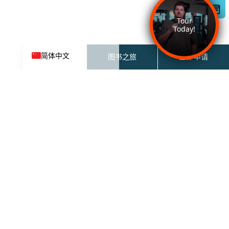
한국어
Español de México
English
简体中文
图书之旅
立即申请
27 北
27 N 6th ST
加州圣何塞 95112-3691
联系租赁团队：
833-681-2326
租赁办公时间：
上午 9 点至下午 6 点（周一至周
五）
上午 10 点至下午 5 点（周六）
中午 12 点至下午 5 点（周日）